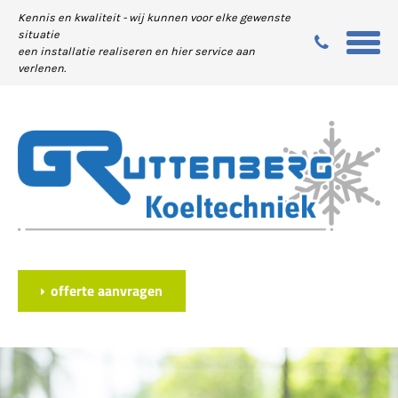
Kennis en kwaliteit - wij kunnen voor elke gewenste
situatie
een installatie realiseren en hier service aan
verlenen.
offerte aanvragen