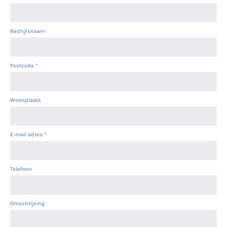
Bedrijfsnaam
Postcode
*
Woonplaats
E-mail adres
*
Telefoon
Omschrijving